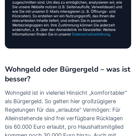
zugeschnitten sind. Um dies zu ermöglichen, analysieren wir, wie
Sie unsere Website nutzen (z.B. Seitenaufrufe, Verweildauer) und
wie Sie mit unseren E-Mails interagieren (z. B. Öffnungs- und
Klickraten). So erstellen wir ein Nutzungsprofil, das Ihnen die
relevantesten Inhalte liefert, und ordnen Sie in passende
Werbezielgruppen ein. Ihre Zustimmung können Sie jederzeit
widerrufen, z. B. über den Abmeldelink im Newsletter. Weitere
Informationen finden Sie in unserer
Datenschutzerklärung
.
Wohngeld oder Bürgergeld – was ist
besser?
Wohngeld ist in vielerlei Hinsicht „komfortabler“
als Bürgergeld. So gelten hier großzügigere
Regelungen für das „erlaubte“ Vermögen: Für
Alleinstehende sind frei verfügbare Rücklagen
bis 60.000 Euro erlaubt, pro Haushaltsmitglied
kommen noch 30.000 Euro hinzu. Auch mit