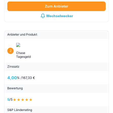
Zum Anbieter
Wechselwecker
Anbieter und Produkt
2
Chase
Tagesgeld
Zinssatz
4,00
% /
167,33 €
Bewertung
5
/5
S&P Länderrating