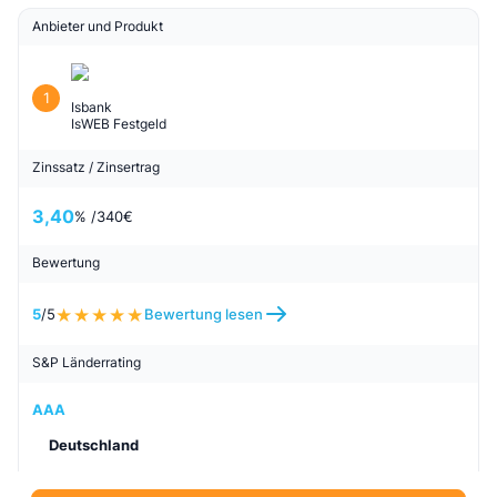
Anbieter und Produkt
1
Isbank
IsWEB Festgeld
Zinssatz / Zinsertrag
3,40
% /
340
€
Bewertung
5
/5
Bewertung lesen
S&P Länderrating
AAA
Deutschland