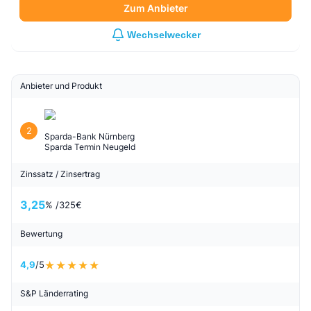
Zum Anbieter
Wechselwecker
Anbieter und Produkt
2
Sparda-Bank Nürnberg
Sparda Termin Neugeld
Zinssatz / Zinsertrag
3,25
% /
325
€
Bewertung
4,9
/5
S&P Länderrating