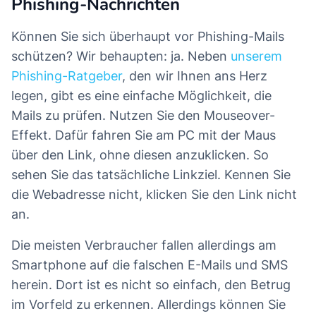
Phishing-Nachrichten
daher folgende Erklärung in deine Antwort
ein:
Können Sie sich überhaupt vor Phishing-Mails
schützen? Wir behaupten: ja. Neben
unserem
"Ich erteile der N26 Bank die Befugnis, mir
Phishing-Ratgeber
, den wir Ihnen ans Herz
meine personenbezogenen Daten per E-Mail
legen, gibt es eine einfache Möglichkeit, die
zuzusenden."
Mails zu prüfen. Nutzen Sie den Mouseover-
Effekt. Dafür fahren Sie am PC mit der Maus
Wir können dann die rasche Kommunikation
über den Link, ohne diesen anzuklicken. So
mit dir per E-Mail fortsetzen. Beachte, dass
sehen Sie das tatsächliche Linkziel. Kennen Sie
du die Genehmigung zum Austausch
die Webadresse nicht, klicken Sie den Link nicht
personenbezogener Daten per E-Mail
an.
jederzeit widerrufen kannst. In diesem Fall
werden wir ausschließlich per Post
Die meisten Verbraucher fallen allerdings am
kommunizieren.
Smartphone auf die falschen E-Mails und SMS
herein. Dort ist es nicht so einfach, den Betrug
Vielen Dank für dein Verständnis.
im Vorfeld zu erkennen. Allerdings können Sie