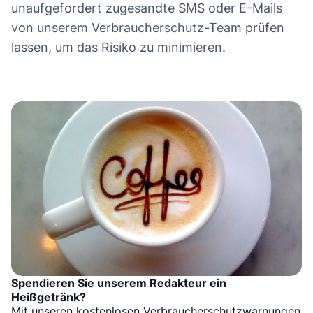
unaufgefordert zugesandte SMS oder E-Mails
Eine letzte Sache noch: Wir empfehlen dir,
von unserem Verbraucherschutz-Team prüfen
deine N26-Daten und deine
lassen, um das Risiko zu minimieren.
Entgeltaufstellung herunterzuladen. Das
kannst du bis zu 6 Monate nach der
Kontoschließung tun, aber wir empfehlen, es
lieber gleich zu erledigen.
Herzliche Grüße
Dein N26 Team
Weitere Version:
Sehr geehrter Kunde
​​Um die Sicherheit der Informationen unserer
Spendieren Sie unserem Redakteur ein
Heißgetränk?
Kunden zu gewährleisten, müssen alle
Mit unseren kostenlosen Verbraucherschutzwarnungen