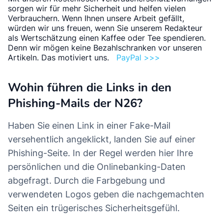
Benutzer ihre Identitätsprüfung abschließen,
sorgen wir für mehr Sicherheit und helfen vielen
Verbrauchern. Wenn Ihnen unsere Arbeit gefällt,
um unsere Dienste weiterhin nutzen zu
würden wir uns freuen, wenn Sie unserem Redakteur
können.
als Wertschätzung einen Kaffee oder Tee spendieren.
​Bitte besuchen Sie unsere Website für
Denn wir mögen keine Bezahlschranken vor unseren
Artikeln. Das motiviert uns.
PayPal >>>
weitere Informationen.
​https//www.app.n26.com/login
Wohin führen die Links in den
Überprüfen Sie mein Konto und weitere
Phishing-Mails der N26?
Informationen
Erinnerung : Wenn Ihr Konto nicht
Haben Sie einen Link in einer Fake-Mail
aktualisiert wird, können Sie Ihre Karte nicht
versehentlich angeklickt, landen Sie auf einer
mehr für Bargeldabhebungen und Zahlungen
Phishing-Seite. In der Regel werden hier Ihre
verwenden.
persönlichen und die Onlinebanking-Daten
Freundliche Grüsse
abgefragt. Durch die Farbgebung und
N26 Team.
verwendeten Logos geben die nachgemachten
Haben Sie Fragen?
Seiten ein trügerisches Sicherheitsgefühl.