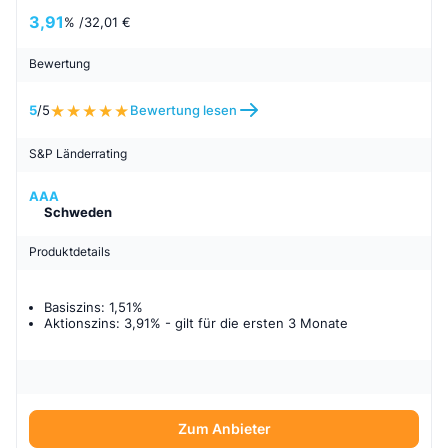
3,91
% /
32,01 €
Bewertung
5
/5
Bewertung lesen
S&P Länderrating
AAA
Schweden
Produktdetails
Basiszins: 1,51%
Aktionszins: 3,91%
- gilt für
die ersten 3 Monate
Zum Anbieter