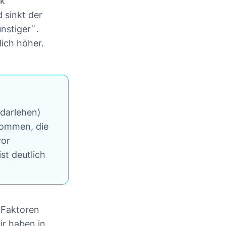
ik
 sinkt der
ünstiger¨.
lich höher.
darlehen)
kommen, die
vor
st deutlich
 Faktoren
ir haben in