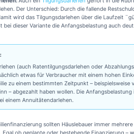
rlehen:
Auch ein
Tilgungsdarlehen
gehört in die Rubr
lehen. Der Unterschied: Durch die fallende Restschuld
 damit wird das Tilgungsdarlehen über die Laufzeit ¨g
ist bei dieser Variante die Anfangsbelastung auch deut
:
rlehen (auch Ratentilgungsdarlehen oder Abzahlungs
sächlich etwas für Verbraucher mit einem hohen Ein
ilie zu einem bestimmten Zeitpunkt – beispielsweise 
nn – abgezahlt haben wollen. Die Anfangsbelastung i
bei einem Annuitätendarlehen.
ilienfinanzierung sollten Häuslebauer immer mehrere
. Egal ob geplante oder bestehende Finanzierung – w