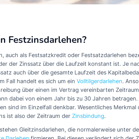
in Festzinsdarlehen?
, auch als Festsatzkredit oder Festsatzdarlehen beze
der der Zinssatz über die Laufzeit konstant ist. Je n
ssatz auch über die gesamte Laufzeit des Kapitalbed
em Fall handelt es sich um ein
Volltilgerdarlehen
. Anso
hreibung über einen im Vertrag vereinbarten Zeitraum
ann dabei von einem Jahr bis zu 30 Jahren betragen
ten sind im Einzelfall denkbar. Wesentliches Merkmal
ns ist also der Zeitraum der
Zinsbindung
.
ehen Gleitzinsdarlehen, die normalerweise unter de
ste Darlehen
firmieren. Bei diesen verändert sich der Z