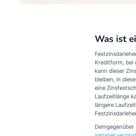
Was ist e
Festzinsdarlehen
Kreditform, bei 
kann dieser Zin
bleiben, in dies
eine Zinsfestsc
Laufzeitlänge k
längere Laufzei
Festzinsdarlehe
Demgegenüber st
variabel verzin