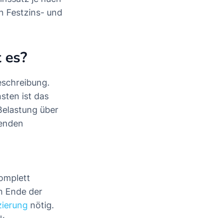
n Festzins- und
 es?
eschreibung.
sten ist das
 Belastung über
denden
omplett
am Ende der
zierung
nötig.