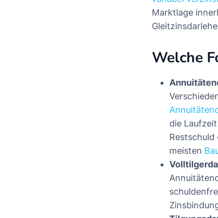
Marktlage inner
Gleitzinsdarleh
Welche Fo
Annuitäten
Verschieden
Annuitäten
die Laufzei
Restschuld e
meisten
Ba
Volltilgerd
Annuitätend
schuldenfre
Zinsbindung