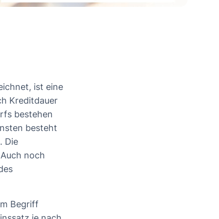
ichnet, ist eine
ach Kreditdauer
arfs bestehen
nsten besteht
. Die
. Auch noch
 des
m Begriff
inssatz je nach