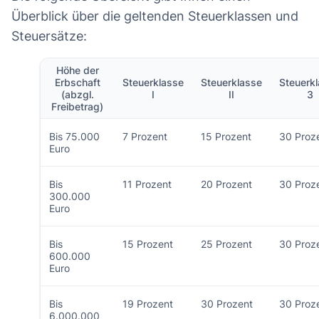
Überblick über die geltenden Steuerklassen und
Steuersätze:
Höhe der
Erbschaft
Steuerklasse
Steuerklasse
Steuerk
(abzgl.
I
II
3
Freibetrag)
Bis 75.000
7 Prozent
15 Prozent
30 Proz
Euro
Bis
11 Prozent
20 Prozent
30 Proz
300.000
Euro
Bis
15 Prozent
25 Prozent
30 Proz
600.000
Euro
Bis
19 Prozent
30 Prozent
30 Proz
6.000.000