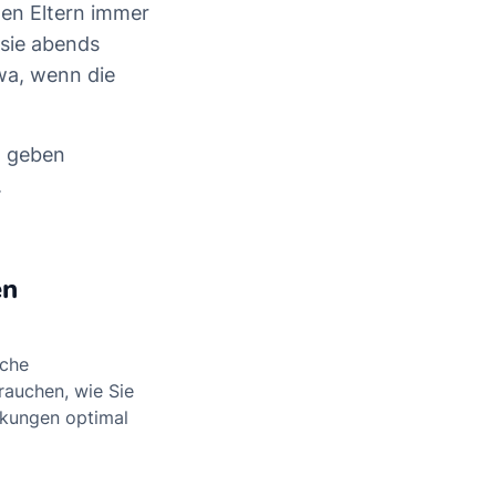
ten Eltern immer
 sie abends
wa, wenn die
d geben
.
en
lche
rauchen, wie Sie
ckungen optimal