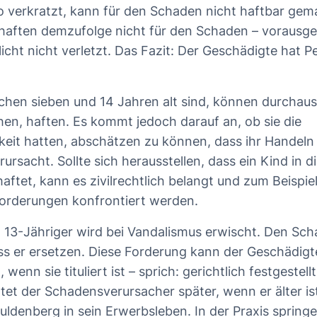
o verkratzt, kann für den Schaden nicht haftbar ge
 haften demzufolge nicht für den Schaden – vorausge
licht nicht verletzt. Das Fazit: Der Geschädigte hat P
schen sieben und 14 Jahren alt sind, können durchaus
chen, haften. Es kommt jedoch darauf an, ob sie die
keit hatten, abschätzen zu können, dass ihr Handeln n
rsacht. Sollte sich herausstellen, dass ein Kind in d
ftet, kann es zivilrechtlich belangt und zum Beispiel
orderungen konfrontiert werden.
 13-Jähriger wird bei Vandalismus erwischt. Den Sc
s er ersetzen. Diese Forderung kann der Geschädigt
wenn sie tituliert ist – sprich: gerichtlich festgestell
rtet der Schadensverursacher später, wenn er älter is
uldenberg in sein Erwerbsleben. In der Praxis springe