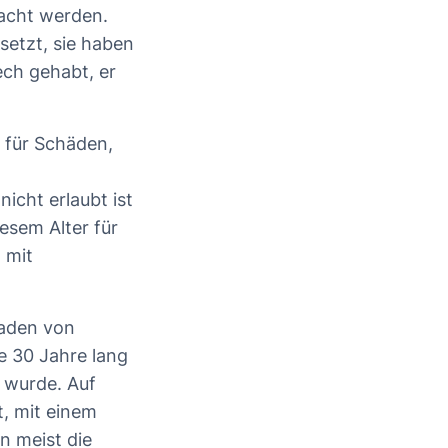
macht werden.
setzt, sie haben
ech gehabt, er
 für Schäden,
icht erlaubt ist
iesem Alter für
 mit
haden von
e 30 Jahre lang
t wurde. Auf
t, mit einem
n meist die