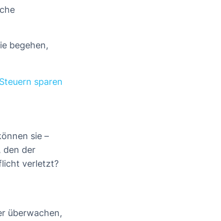
lche
sie begehen,
 Steuern sparen
können sie –
, den der
icht verletzt?
der überwachen,