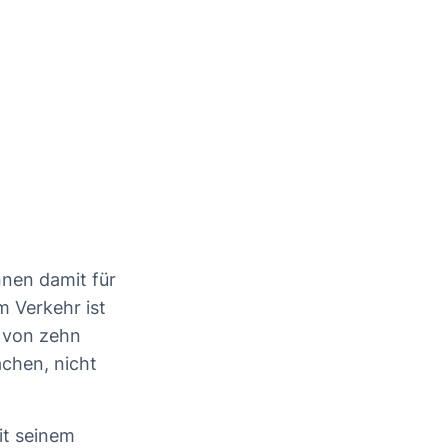
nnen damit für
m Verkehr ist
r von zehn
achen, nicht
it seinem